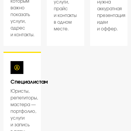
которым
услуги,
нужна
важно
прайс
аккуратная
показать
и контакты
презентация
услуги,
в одном
идеи
адрес
месте.
и оффер.
и контакты.
Специалистам
Юристы,
репетиторы,
мастера —
портфолио,
услуги
и запись