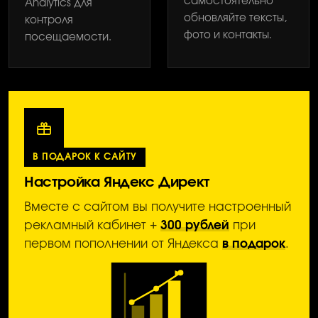
самостоятельно
Analytics для
обновляйте тексты,
контроля
фото и контакты.
посещаемости.
В ПОДАРОК К САЙТУ
Настройка Яндекс Директ
Вместе с сайтом вы получите настроенный
рекламный кабинет +
300 рублей
при
первом пополнении от Яндекса
в подарок
.