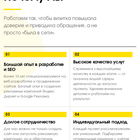
Работаем так, чтобы визитка повышала
доверие и приводила обращения, а не
просто «была в сети».
01
02
Высокое качество услуг
Большой опыт в разработке
Стремимся к высочайшему
и SEO
качеству в каждом этапе — от
Более 10 лет специализируемся на
анализа вашей сферы
веб-разработке и продвижении
деятельности до запуска
сайтов. Богатый опыт в создании
проекта. Уделяем внимание
рекламных кампаний Яндекс
деталям и работаем на
Директ и Google Реклама.
результат.
03
04
Долгое сотрудничество
Индивидуальный подход
Для нас важно не только создать
Каждый проект рассматриваем
сайт или запустить рекламную
как уникальный. Подбираем
кампанию, но и обеспечить
оптимальные решения с учётом