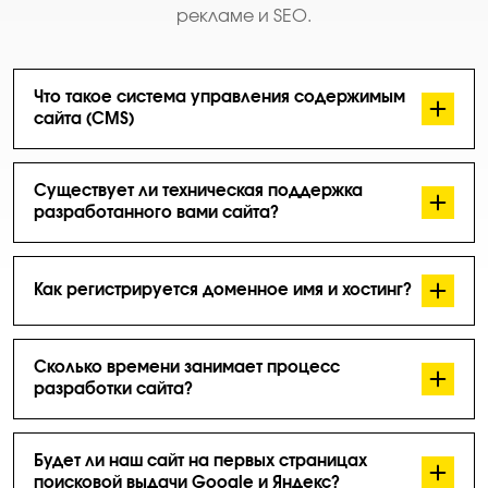
рекламе и SEO.
Что такое система управления содержимым
сайта (CMS)
Что бы вы могли редактировать содержание своего
сайта не прибегаю к помощи программиста,
Существует ли техническая поддержка
Предлагаем сайты созданные на основе системы
разработанного вами сайта?
управления контентом.
Да, есть техническая поддержка и сопровождение
сайта. Стоимость зависит от объёма работ.
Как регистрируется доменное имя и хостинг?
Это делается на специальных сайтах. Мы можем
сделать это за вас — вам останется только оплатить
Сколько времени занимает процесс
счет хостинг провайдеру.
разработки сайта?
Срок создания сайта зависит от сложности Вашего
проекта. Чем больше функций должен выполнять сайт,
Будет ли наш сайт на первых страницах
тем он сложнее, и больше займёт времени его
поисковой выдачи Google и Яндекс?