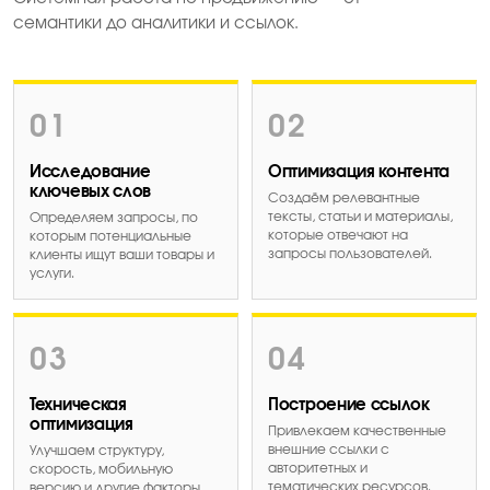
семантики до аналитики и ссылок.
01
02
Исследование
Оптимизация контента
ключевых слов
Создаём релевантные
тексты, статьи и материалы,
Определяем запросы, по
которые отвечают на
которым потенциальные
запросы пользователей.
клиенты ищут ваши товары и
услуги.
03
04
Техническая
Построение ссылок
оптимизация
Привлекаем качественные
внешние ссылки с
Улучшаем структуру,
авторитетных и
скорость, мобильную
тематических ресурсов.
версию и другие факторы