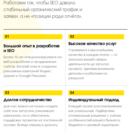
Работаем так, чтобы SEO давало
стабильный органический трафик и
заявки, а не «позиции ради отчёта».
01
02
Высокое качество услуг
Большой опыт в разработке
Стремимся к высочайшему
и SEO
качеству в каждом этапе — от
Более 10 лет специализируемся на
анализа вашей сферы
веб-разработке и продвижении
деятельности до запуска
сайтов. Богатый опыт в создании
проекта. Уделяем внимание
рекламных кампаний Яндекс
деталям и работаем на
Директ и Google Реклама.
результат.
03
04
Долгое сотрудничество
Индивидуальный подход
Для нас важно не только создать
Каждый проект рассматриваем
сайт или запустить рекламную
как уникальный. Подбираем
кампанию, но и обеспечить
оптимальные решения с учётом
поддержку проектов на постоянной
особенностей вашего бизнеса,
основе. Всегда открыты к диалогу.
бюджета и целевой аудитории.