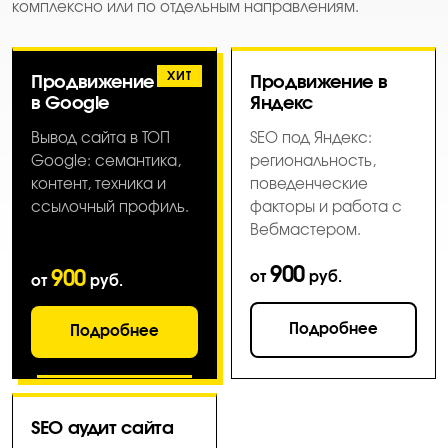
комплексно или по отдельным направлениям.
ХИТ
Продвижение
Продвижение в
в Google
Яндекс
Вывод сайта в ТОП
SEO под Яндекс:
Google: семантика,
региональность,
контент, техника и
поведенческие
ссылочный профиль.
факторы и работа с
Вебмастером.
900
900
от
руб.
от
руб.
Подробнее
Подробнее
SEO аудит сайта