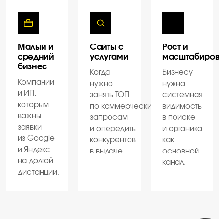
Малый и
Сайты с
Рост и
средний
услугами
масштабиро
бизнес
Когда
Бизнесу
Компании
нужно
нужна
и ИП,
занять ТОП
системная
которым
по коммерческим
видимость
важны
запросам
в поиске
заявки
и опередить
и органика
из Google
конкурентов
как
и Яндекс
в выдаче.
основной
на долгой
канал.
дистанции.