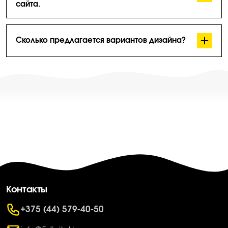
сайта.
Да, сможете — сайт будет на удобной CMS,
информацию можно обновлять без программиста.
Сколько предлагается вариантов дизайна?
Как правило, разрабатывается один макет, который
затем дорабатывается. Макет создаётся на основе
брифа — задания на дизайн.
Контакты
+375 (44) 579-40-50