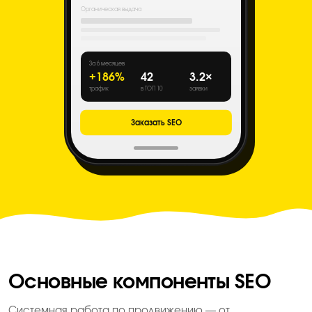
Органическая выдача
За 6 месяцев
+186%
42
3.2×
трафик
в ТОП 10
заявки
Заказать SEO
Основные компоненты SEO
Системная работа по продвижению — от