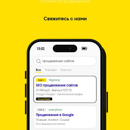
стоимости продвижения
Свяжитесь с нами
15:02
продвижение сайтов
Все
Картинки
Новости
5digital.by
ТОП 1
SEO продвижение сайтов
От 900 руб. · Вывод в ТОП 10
Google и Яндекс · Органический трафик
Подробнее
example.by
ТОП 2
Продвижение в Google
Позиции · Контент · Ссылки
Рост видимости в поиске